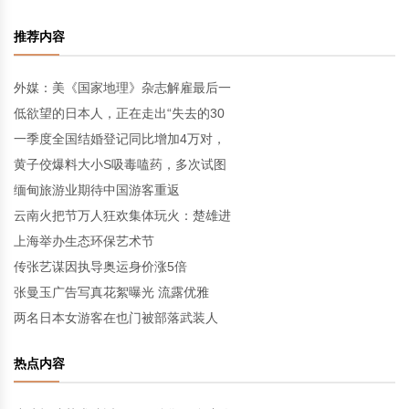
推荐内容
外媒：美《国家地理》杂志解雇最后一
低欲望的日本人，正在走出“失去的30
一季度全国结婚登记同比增加4万对，
黄子佼爆料大小S吸毒嗑药，多次试图
缅甸旅游业期待中国游客重返
云南火把节万人狂欢集体玩火：楚雄进
上海举办生态环保艺术节
传张艺谋因执导奥运身价涨5倍
张曼玉广告写真花絮曝光 流露优雅
两名日本女游客在也门被部落武装人
热点内容