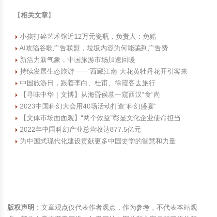
【
相关文章
】
小孩打碎艺术馆近12万元瓷瓶，负责人：免赔
AI攻陷谷歌广告联盟，垃圾内容为何能骗到广告费
新活力新气象，中国旅游市场加速回暖
持续发展生态旅游——“西藏江南”大花黄牡丹花开引客来
中国旅游日，跟着李白、杜甫、徐霞客去旅行
【寻味中华｜文博】从海昏侯墓一窥西汉“食”尚
2023中国科幻大会用40场活动打造“科幻盛宴”
【文体市场面面观】“两个效益”彰显文化企业使命担当
2022年中国科幻产业总营收达877.5亿元
为中国式现代化建设贡献更多中国史学的智慧和力量
版权声明
：文章观点仅代表作者观点，作为参考，不代表本站观