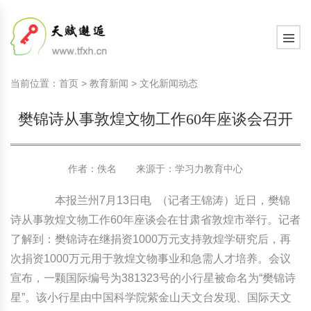
国内教育动态
天赋教育知识
学习心智
现代家庭教育知识
教育观察室
教育研究
中国传统文化
国内教育动态
天赋教育知识
学习心智
现代家庭教育知识
教育观察室
教育研究
中国传统文化
当前位置：
首页
>
教育新闻
>
文化新闻动态
国际教育动态
天赋教育研究
学习动力
现代家庭文化建设
教育思考
教育百科
诗词歌赋赏析
国际教育动态
天赋教育研究
学习动力
现代家庭文化建设
教育思考
教育百科
诗词歌赋赏析
樊锦诗从事敦煌文物工作60年座谈会召开
文化新闻动态
天赋教育课程
学习习惯
家庭教育顶层设计
教育名家
文史长廊
文化新闻动态
天赋教育课程
学习习惯
家庭教育顶层设计
教育名家
文史长廊
社会热点新闻
天赋测评素质测评
学习意志
艺术教育
生活百科
社会热点新闻
天赋测评素质测评
学习意志
艺术教育
生活百科
作者：佚名 来源于：
学习力教育中心
学习管理
学习管理
其他百科
本报兰州7月13日电 （记者王锦涛）近日，樊锦
诗从事敦煌文物工作60年座谈会在甘肃省敦煌市举行。记者
学习方法
学习方法
了解到：樊锦诗在继捐资1000万元支持敦煌学研究后，再
次捐资1000万元用于敦煌文物事业和急需人才培养。会议
学习力教育基础知识
学习力教育基础知识
宣布，一颗国际编号为381323号的小行星被命名为“樊锦诗
星”。该小行星由中国科学院紫金山天文台发现、国际天文
学习力教育专家余建祥专题
学习力教育专家余建祥专题