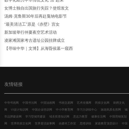
数字化助力中华传统文化“活”起来
女博士独自出国旅行失踪？使馆发文
汤姆·克鲁斯30年后再赴戛纳电影节
“最美清洁工”原是《赤壁》宫女
新加坡举行仲夏夜空艺术活动
凌家滩国家考古遗址公园挂牌成立
【寻味中华｜文博】从海昏侯墓一窥西
友情链接
中华书画网
中国书法网
中国油画网
书画交易网
艺术传播网
民俗文化网
刺绣文化
网
VI设计知识网
中国企业培训网
中小学教育网
学习力训练中心
旅游风景名胜网
城
市品牌建设网
学习型城市建设
域名投资知识网
意志力教育
健康生活网
中国营销策划
网
世界民俗文化网
世界童话故事网
余建祥工作室
思维训练
家庭教育顶层设计
中国