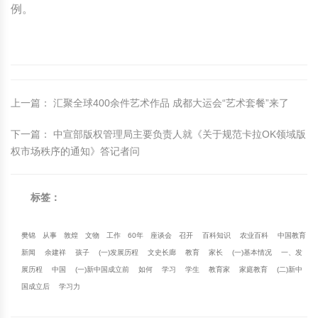
例。
上一篇
：
汇聚全球400余件艺术作品 成都大运会“艺术套餐”来了
下一篇
：
中宣部版权管理局主要负责人就《关于规范卡拉OK领域版
权市场秩序的通知》答记者问
标签：
樊锦
从事
敦煌
文物
工作
60年
座谈会
召开
百科知识
农业百科
中国教育
新闻
余建祥
孩子
(一)发展历程
文史长廊
教育
家长
(一)基本情况
一、发
展历程
中国
(一)新中国成立前
如何
学习
学生
教育家
家庭教育
(二)新中
国成立后
学习力