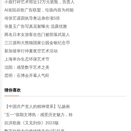
小孩打碎艺术馆近12万元瓷瓶，负责人
AI攻陷谷歌广告联盟，垃圾内容为何能
传张艺谋因执导奥运身价涨5倍
张曼玉广告写真花絮曝光 流露优雅
两名日本女游客在也门被部落武装人
三江源和大熊猫国家公园金银纪念币
新加坡举行仲夏夜空艺术活动
上海举办生态环保艺术节
沈阳：感受数字艺术之美
昆明：石博会开幕人气旺
猜你喜欢
【中国共产党人的精神谱系】弘扬南
“五一”假期文博热：感受历史魅力，聆
抗洪歌曲《又见到你》2023版