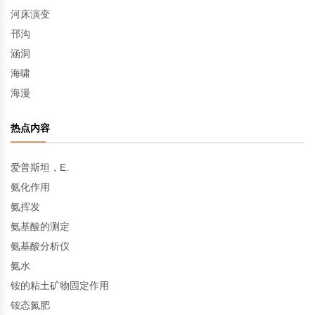
河床演变
邗沟
涵洞
海啸
海漫
热点内容
爱普斯坦，E.
氨化作用
氨挥发
氨基酸的测定
氨基酸分析仪
氨水
铵的粘土矿物固定作用
铵态氮肥