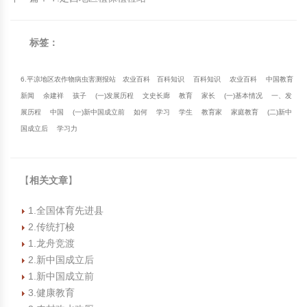
标签：
6.平凉地区农作物病虫害测报站
农业百科
百科知识
百科知识
农业百科
中国教育
新闻
余建祥
孩子
(一)发展历程
文史长廊
教育
家长
(一)基本情况
一、发
展历程
中国
(一)新中国成立前
如何
学习
学生
教育家
家庭教育
(二)新中
国成立后
学习力
【
相关文章
】
1.全国体育先进县
2.传统打梭
1.龙舟竞渡
2.新中国成立后
1.新中国成立前
3.健康教育