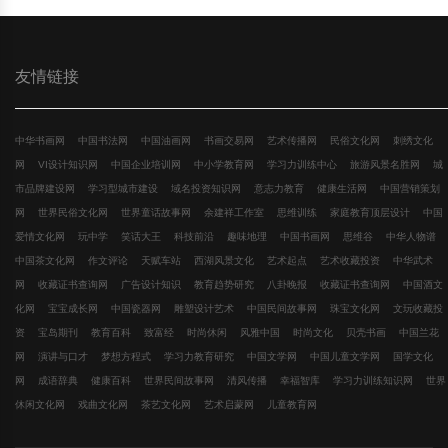
友情链接
中华书画网
中国书法网
中国油画网
书画交易网
艺术传播网
民俗文化网
刺绣文化
网
VI设计知识网
中国企业培训网
中小学教育网
学习力训练中心
旅游风景名胜网
城
市品牌建设网
学习型城市建设
域名投资知识网
意志力教育
健康生活网
中国营销策划
网
世界民俗文化网
世界童话故事网
余建祥工作室
思维训练
家庭教育顶层设计
中国
爱情文化网
玩中学
笑话大王
科技前沿
趣味地理
中国书画网
思维谷
中华人物谱
中国茶文化网
作文评论
天赋车站
西湖风景文化
艺术起点
艺术收藏投资
中华武术
网
收藏证书查询网
广告设计知识
教育趋势研究
八卦晚报
收藏证书查询网
中国酒文
化网
宝宝成长网
中国瓷器网
雕塑设计艺术
中国民间故事网
珠宝文化网
文玩收藏投
资
宝岛期刊
教育百科
致富经
时尚休闲
风雅中国
时尚文化
贝壳书画
中国兰花
网
演讲与口才
梦想方程式
学习力教育研究
中国文学网
中国儿童文学网
国学文化
网
成语辞典
健康百科
世界民间故事网
清风传播
幸福智库
学习力训练知识网
世界
休闲文化网
戏曲文化网
茶艺文化网
艺术启蒙网
儿童教育网