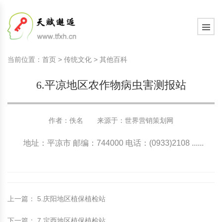
国内教育动态
天赋教育知识
学习心智
现代家庭教育知识
教育观察室
教育研究
中国传统文化
国内教育动态
天赋教育知识
学习心智
现代家庭教育知识
教育观察室
教育研究
中国传统文化
当前位置：
首页
>
传统文化
>
其他百科
国际教育动态
天赋教育研究
学习动力
现代家庭文化建设
教育思考
教育百科
诗词歌赋赏析
国际教育动态
天赋教育研究
学习动力
现代家庭文化建设
教育思考
教育百科
诗词歌赋赏析
6.平凉地区农作物病虫害测报站
文化新闻动态
天赋教育课程
学习习惯
家庭教育顶层设计
教育名家
文史长廊
文化新闻动态
天赋教育课程
学习习惯
家庭教育顶层设计
教育名家
文史长廊
社会热点新闻
天赋测评素质测评
学习意志
艺术教育
生活百科
社会热点新闻
天赋测评素质测评
学习意志
艺术教育
生活百科
作者：佚名 来源于：
世界营销策划网
学习管理
学习管理
其他百科
地址：平凉市 邮编：744000 电话：(0933)2108 ......
学习方法
学习方法
学习力教育基础知识
学习力教育基础知识
上一篇
：
5.庆阳地区植保植检站
学习力教育专家余建祥专题
学习力教育专家余建祥专题
下一篇
：
7.定西地区植保植检站