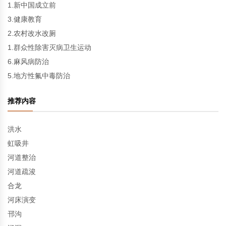
1.新中国成立前
3.健康教育
2.农村改水改厕
1.群众性除害灭病卫生运动
6.麻风病防治
5.地方性氟中毒防治
推荐内容
洪水
虹吸井
河道整治
河道疏浚
合龙
河床演变
邗沟