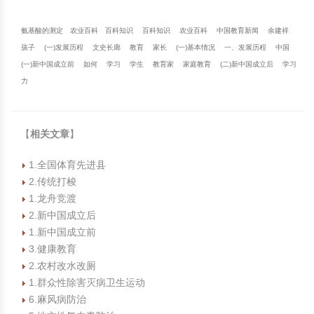
氨基酸的测定
农业百科
百科知识
百科知识
农业百科
中国教育新闻
余建祥
孩子
(一)发展历程
文史长廊
教育
家长
(一)基本情况
一、发展历程
中国
(一)新中国成立前
如何
学习
学生
教育家
家庭教育
(二)新中国成立后
学习
力
【
相关文章
】
1.全国体育先进县
2.传统打梭
1.龙舟竞渡
2.新中国成立后
1.新中国成立前
3.健康教育
2.农村改水改厕
1.群众性除害灭病卫生运动
6.麻风病防治