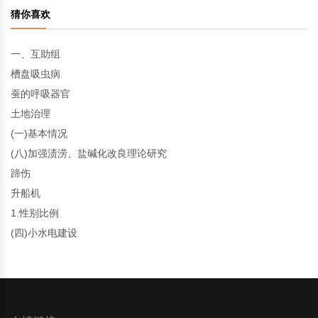
猜你喜欢
一、互助组
槽盘吸虫病
蚕的呼吸器官
土地治理
(一)基本情况
(八)加强渍涝、盐碱化改良理论研究
蹄伤
升船机
1.性别比例
(四)小水电建设