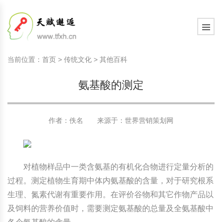
国内教育动态
天赋教育知识
学习心智
现代家庭教育知识
教育观察室
教育研究
中国传统文化
国内教育动态
天赋教育知识
学习心智
现代家庭教育知识
教育观察室
教育研究
中国传统文化
当前位置：
首页
>
传统文化
>
其他百科
国际教育动态
天赋教育研究
学习动力
现代家庭文化建设
教育思考
教育百科
诗词歌赋赏析
国际教育动态
天赋教育研究
学习动力
现代家庭文化建设
教育思考
教育百科
诗词歌赋赏析
氨基酸的测定
文化新闻动态
天赋教育课程
学习习惯
家庭教育顶层设计
教育名家
文史长廊
文化新闻动态
天赋教育课程
学习习惯
家庭教育顶层设计
教育名家
文史长廊
社会热点新闻
天赋测评素质测评
学习意志
艺术教育
生活百科
社会热点新闻
天赋测评素质测评
学习意志
艺术教育
生活百科
作者：佚名 来源于：
世界营销策划网
学习管理
学习管理
其他百科
学习方法
学习方法
对植物样品中一类含氨基的有机化合物进行定量分析的
过程。测定植物生育期中体内氨基酸的含量，对于研究根系
学习力教育基础知识
学习力教育基础知识
生理、氮素代谢有重要作用。在评价谷物和其它作物产品以
及饲料的营养价值时，需要测定氨基酸的总量及全氨基酸中
学习力教育专家余建祥专题
学习力教育专家余建祥专题