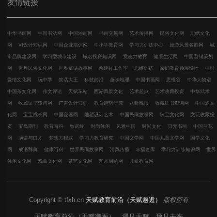
友情链接
中华书画网
中国书法网
中国油画网
书画交易网
艺术传播网
民俗文化网
刺绣文化
网
VI设计知识网
中国企业培训网
中小学教育网
学习力训练中心
旅游风景名胜网
城
市品牌建设网
学习型城市建设
域名投资知识网
意志力教育
健康生活网
中国营销策划
网
世界民俗文化网
世界童话故事网
余建祥工作室
思维训练
家庭教育顶层设计
中国
爱情文化网
玩中学
笑话大王
科技前沿
趣味地理
中国书画网
思维谷
中华人物谱
中国茶文化网
作文评论
天赋车站
西湖风景文化
艺术起点
艺术收藏投资
中华武术
网
收藏证书查询网
广告设计知识
教育趋势研究
八卦晚报
收藏证书查询网
中国酒文
化网
宝宝成长网
中国瓷器网
雕塑设计艺术
中国民间故事网
珠宝文化网
文玩收藏投
资
宝岛期刊
教育百科
致富经
时尚休闲
风雅中国
时尚文化
贝壳书画
中国兰花
网
演讲与口才
梦想方程式
学习力教育研究
中国文学网
中国儿童文学网
国学文化
网
成语辞典
健康百科
世界民间故事网
清风传播
幸福智库
学习力训练知识网
世界
休闲文化网
戏曲文化网
茶艺文化网
艺术启蒙网
儿童教育网
Copyright © tfxh.cn
天赋教育前沿（天赋邂逅）
版权所有
天赋教育前沿（天赋邂逅） 遇见天赋 预见未来