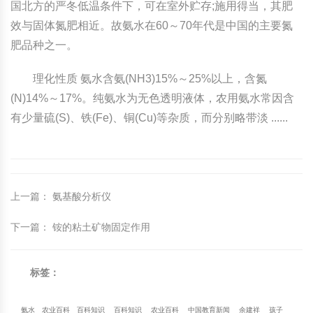
国北方的严冬低温条件下，可在室外贮存;施用得当，其肥
效与固体氮肥相近。故氨水在60～70年代是中国的主要氮
肥品种之一。
理化性质 氨水含氨(NH3)15%～25%以上，含氮
(N)14%～17%。纯氨水为无色透明液体，农用氨水常因含
有少量硫(S)、铁(Fe)、铜(Cu)等杂质，而分别略带淡 ......
上一篇
：
氨基酸分析仪
下一篇
：
铵的粘土矿物固定作用
标签：
氨水
农业百科
百科知识
百科知识
农业百科
中国教育新闻
余建祥
孩子