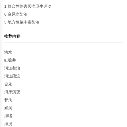
1.群众性除害灭病卫生运动
6.麻风病防治
5.地方性氟中毒防治
推荐内容
洪水
虹吸井
河道整治
河道疏浚
合龙
河床演变
邗沟
涵洞
海啸
海漫