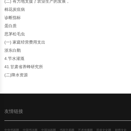
(二) 有力地支援了农业生产的发展，
棉花炭疽病
诊断指标
蛋白质
思茅松毛虫
(一) 家庭经营费用支出
浙东白鹅
4.节水灌溉
41.甘肃省养蜂研究所
(二)降水资源
友情链接
中华书画网
中国书法网
中国油画网
书画交易网
艺术传播网
民俗文化网
刺绣文化