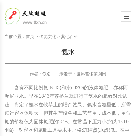
国内教育动态
天赋教育知识
学习心智
现代家庭教育知识
教育观察室
教育研究
中国传统文化
国内教育动态
天赋教育知识
学习心智
现代家庭教育知识
教育观察室
教育研究
中国传统文化
当前位置：
首页
>
传统文化
>
其他百科
国际教育动态
天赋教育研究
学习动力
现代家庭文化建设
教育思考
教育百科
诗词歌赋赏析
国际教育动态
天赋教育研究
学习动力
现代家庭文化建设
教育思考
教育百科
诗词歌赋赏析
氨水
文化新闻动态
天赋教育课程
学习习惯
家庭教育顶层设计
教育名家
文史长廊
文化新闻动态
天赋教育课程
学习习惯
家庭教育顶层设计
教育名家
文史长廊
社会热点新闻
天赋测评素质测评
学习意志
艺术教育
生活百科
社会热点新闻
天赋测评素质测评
学习意志
艺术教育
生活百科
作者：佚名 来源于：
世界营销策划网
学习管理
学习管理
其他百科
含有不同比例氨(NH3)和水(H2O)的液体氮肥，亦称阿
摩尼亚水。早在1843年苏格兰就进行了氨水的肥效对比试
学习方法
学习方法
验，肯定了氨水在牧草上的增产效果。氨水含氮量低，所需
贮运容器体积大。但其生产设备和工艺简单，成本低，单位
学习力教育基础知识
学习力教育基础知识
氮的价格仅为固体氮肥的50%。在常温下压力小(约为1×10-
4帕)，对容器和施肥工具要求不严格;冻结点(冰点)低。在中
学习力教育专家余建祥专题
学习力教育专家余建祥专题