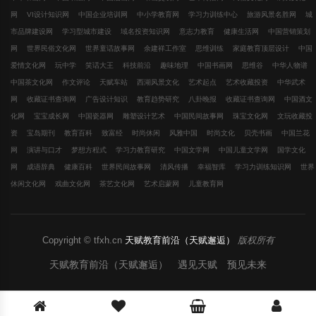
网
VI设计知识网
中国企业培训网
中小学教育网
学习力训练中心
旅游风景名胜网
城
市品牌建设网
学习型城市建设
域名投资知识网
意志力教育
健康生活网
中国营销策划
网
世界民俗文化网
世界童话故事网
余建祥工作室
思维训练
家庭教育顶层设计
中国
爱情文化网
玩中学
笑话大王
科技前沿
趣味地理
中国书画网
思维谷
中华人物谱
中国茶文化网
作文评论
天赋车站
西湖风景文化
艺术起点
艺术收藏投资
中华武术
网
收藏证书查询网
广告设计知识
教育趋势研究
八卦晚报
收藏证书查询网
中国酒文
化网
宝宝成长网
中国瓷器网
雕塑设计艺术
中国民间故事网
珠宝文化网
文玩收藏投
资
宝岛期刊
教育百科
致富经
时尚休闲
风雅中国
时尚文化
贝壳书画
中国兰花
网
演讲与口才
梦想方程式
学习力教育研究
中国文学网
中国儿童文学网
国学文化
网
成语辞典
健康百科
世界民间故事网
清风传播
幸福智库
学习力训练知识网
世界
休闲文化网
戏曲文化网
茶艺文化网
艺术启蒙网
儿童教育网
Copyright © tfxh.cn
天赋教育前沿（天赋邂逅）
版权所有
天赋教育前沿（天赋邂逅） 遇见天赋 预见未来