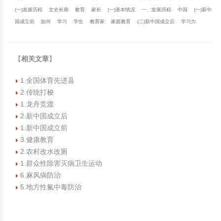
(一)发展历程
文史长廊
教育
家长
(一)基本情况
一、发展历程
中国
(一)新中
国成立前
如何
学习
学生
教育家
家庭教育
(二)新中国成立后
学习力
【
相关文章
】
1.全国体育先进县
2.传统打梭
1.龙舟竞渡
2.新中国成立后
1.新中国成立前
3.健康教育
2.农村改水改厕
1.群众性除害灭病卫生运动
6.麻风病防治
5.地方性氟中毒防治